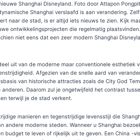
 nieuwe Shanghai Disneyland. Foto door Attapon Pongpit
ynamische Shanghai verslaafd is aan verandering. Zelf
rt naar de stad, is er altijd iets nieuws te zien. Kijk m
uwe ontwikkelingsprojecten die regelmatig plaatsvinden.
schien niet eens dat een zeer modern Shanghai Disneyla
eel uit van de moderne maar conventionele esthetiek 
genstrijdigheid. Afgezien van de snelle aard van verande
sbasis van historische attracties zoals de City God Te
 anderen. Daarom zul je ongetwijfeld het contrast tuss
 terwijl je de stad verkent.
rijdige manieren en tegenstrijdige levensstijl die Shang
n andere moderne steden. Wanneer u Shanghai bezoekt
 budget te leven of rijkelijk uit te geven. Een China -vi