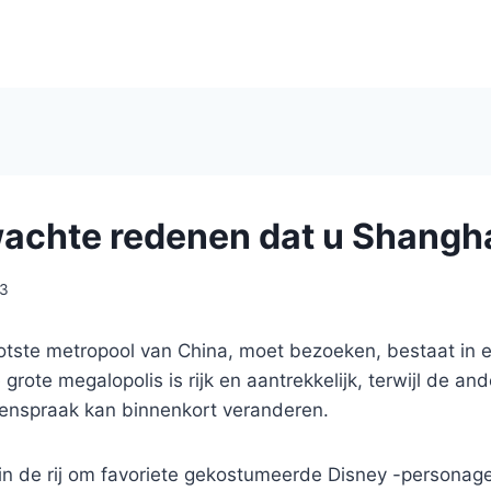
achte redenen dat u Shangha
23
otste metropool van China, moet bezoeken, bestaat in 
grote megalopolis is rijk en aantrekkelijk, terwijl de an
egenspraak kan binnenkort veranderen.
​​in de rij om favoriete gekostumeerde Disney -persona