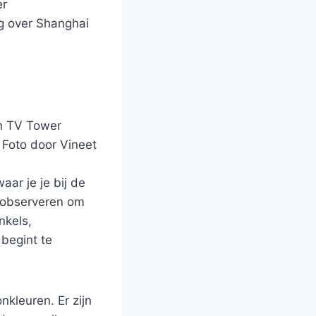
er
g over Shanghai
en TV Tower
 Foto door Vineet
ar je je bij de
 observeren om
nkels,
 begint te
nkleuren. Er zijn