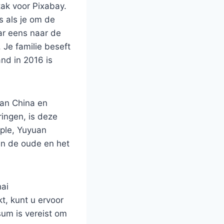
ak voor Pixabay.
s als je om de
aar eens naar de
 Je familie beseft
nd in 2016 is
van China en
ringen, is deze
mple, Yuyuan
en de oude en het
hai
, kunt u ervoor
sum is vereist om