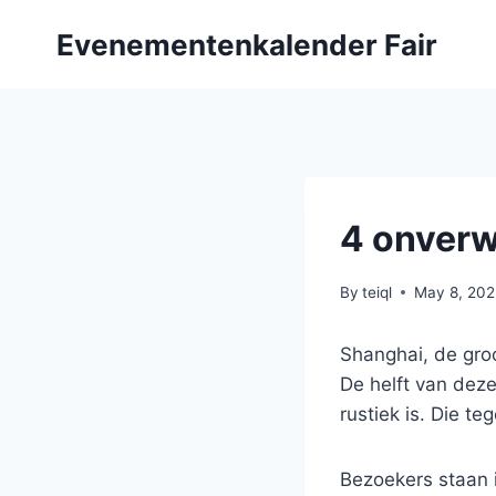
Skip
Evenementenkalender Fair
to
content
4 onverw
By
teiql
May 8, 20
Shanghai, de gro
De helft van deze 
rustiek is. Die t
Bezoekers staan 