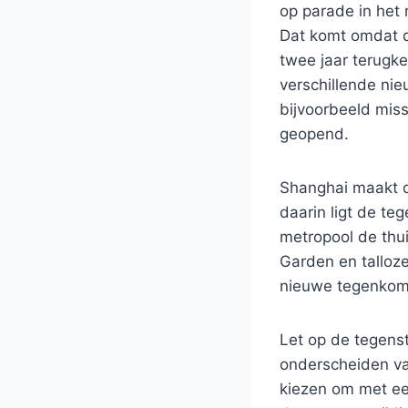
op parade in het
Dat komt omdat d
twee jaar terugkee
verschillende nie
bijvoorbeeld mis
geopend.
Shanghai maakt d
daarin ligt de te
metropool de thui
Garden en talloze
nieuwe tegenkomen
Let op de tegenst
onderscheiden va
kiezen om met een