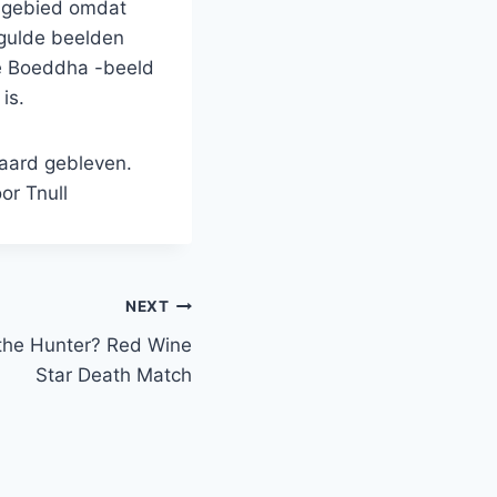
 -gebied omdat
rgulde beelden
de Boeddha -beeld
is.
aard gebleven.
or Tnull
NEXT
 the Hunter? Red Wine
Star Death Match