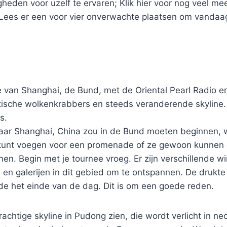
gheden voor uzelf te ervaren; Klik hier voor nog veel me
 Lees er een voor vier onverwachte plaatsen om vandaa
te van Shanghai, de Bund, met de Oriental Pearl Radio 
ische wolkenkrabbers en steeds veranderende skyline.
s.
aar Shanghai, China zou in de Bund moeten beginnen, wa
 kunt voegen voor een promenade of ze gewoon kunnen
nen. Begin met je tournee vroeg. Er zijn verschillende wi
 en galerijen in dit gebied om te ontspannen. De drukte
 het einde van de dag. Dit is om een ​​goede reden.
achtige skyline in Pudong zien, die wordt verlicht in neo