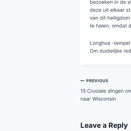
bezoeken in de s
deze uit elkaar 
van dit heiligdom
te halen, omdat d
Longhua -tempel 
Om duidelijke re
Post
PREVIOUS
15 Cruciale dingen om
navigation
naar Wisconsin
Leave a Reply