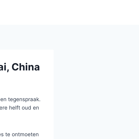
i, China
een tegenspraak.
dere helft oud en
ges te ontmoeten