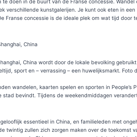
 te doen in de buurt van de Franse concessie. Wandel 
k verschillende kunstgalerijen. Je kunt ook eten in een
e Franse concessie is de ideale plek om wat tijd door t
Shanghai, China
Shanghai, China wordt door de lokale bevolking gebruikt
ltijd, sport en – verrassing – een huwelijksmarkt. Foto 
nden wandelen, kaarten spelen en sporten in People’s Pa
de stad bevindt. Tijdens de weekendmiddagen verandert 
ngelooflijk essentieel in China, en familieleden met on
de twintig zullen zich zorgen maken over de toekomst v