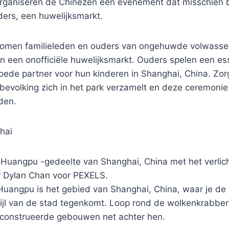
rganiseren de Chinezen een evenement dat misschien bi
ders, een huwelijksmarkt.
k komen familieleden en ouders van ongehuwde volwas
 een onofficiële huwelijksmarkt. Ouders spelen een esse
ede partner voor hun kinderen in Shanghai, China. Zorg
e bevolking zich in het park verzamelt en deze ceremoni
den.
hai
 Huangpu -gedeelte van Shanghai, China met het verlic
 Dylan Chan voor PEXELS.
Huangpu is het gebied van Shanghai, China, waar je de
tijl van de stad tegenkomt. Loop rond de wolkenkrabber
econstrueerde gebouwen net achter hen.