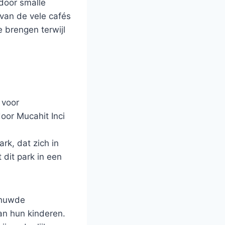
door smalle
 van de vele cafés
e brengen terwijl
 voor
door Mucahit Inci
rk, dat zich in
dit park in een
gehuwde
an hun kinderen.