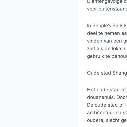
Dientengevolge o
voor buitenstaan
In People’s Par
deel te nemen aan
vinden van een go
ziet als de lokal
gebruik te behou
Oude stad Shang
Het oude stad of
douanehuis. Door
De oude stad of 
architectuur en s
oudere, slecht g