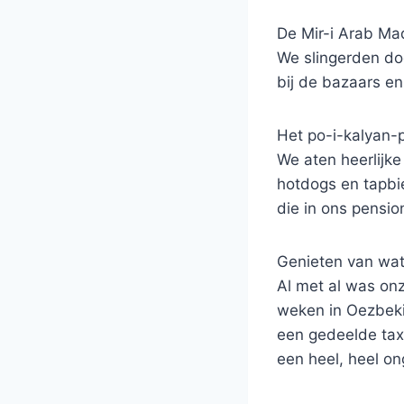
De Mir-i Arab Ma
We slingerden do
bij de bazaars en
Het po-i-kalyan-p
We aten heerlijk
hotdogs en tapbi
die in ons pensio
Genieten van wat
Al met al was on
weken in Oezbeki
een gedeelde tax
een heel, heel ong