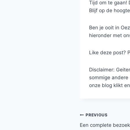
Tijd om te gaan!
Blijf op de hoogt
Ben je ooit in O
hieronder met on
Like deze post? P
Disclaimer: Geit
sommige andere re
onze blog klikt en
Post
PREVIOUS
Een complete bezoek
navigation