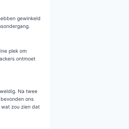
 hebben gewinkeld
onsondergang.
eine plek om
packers ontmoet
eweldig. Na twee
n bevonden ons
 wat zou zien dat