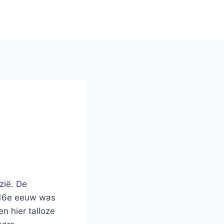
zië. De
e 16e eeuw was
 hier talloze