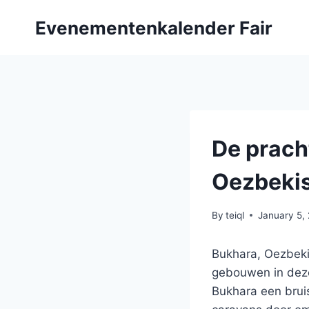
Skip
Evenementenkalender Fair
to
content
De prach
Oezbeki
By
teiql
January 5,
Bukhara, Oezbekis
gebouwen in deze
Bukhara een brui