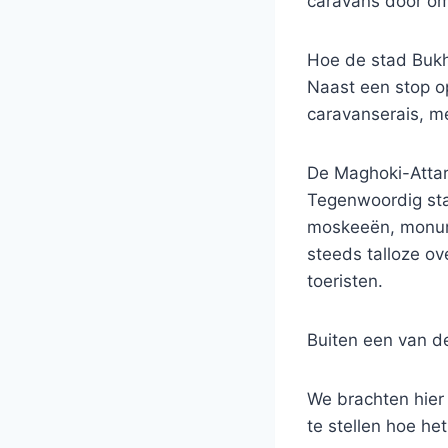
caravans door om
Hoe de stad Bukha
Naast een stop o
caravanserais, 
De Maghoki-Attar
Tegenwoordig staa
moskeeën, monume
steeds talloze o
toeristen.
Buiten een van d
We brachten hier 
te stellen hoe he